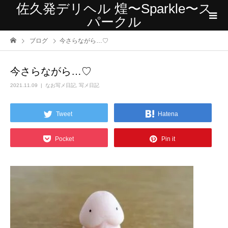
佐久発デリヘル 煌〜Sparkle〜ス
パークル
ブログ
今さらながら…♡
今さらながら…♡
2021.11.09
なお写メ日記
,
写メ日記
Tweet
Hatena
Pocket
Pin it