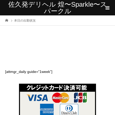
佐久発デリヘル 煌〜Sparkle〜ス
パークル
本日の出勤状況
[attmgr_daily guide=”1week”]