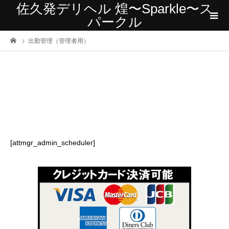
佐久発デリヘル 煌〜Sparkle〜ス
パークル
出勤管理（管理者用）
[attmgr_admin_scheduler]