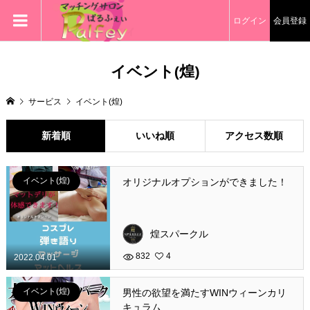
ログイン
会員登録
イベント(煌)
サービス
イベント(煌)
新着順
いいね順
アクセス数順
イベント(煌)
オリジナルオプションができました！
煌スパークル
832
4
2022.04.01
イベント(煌)
男性の欲望を満たすWINウィーンカリ
キュラム