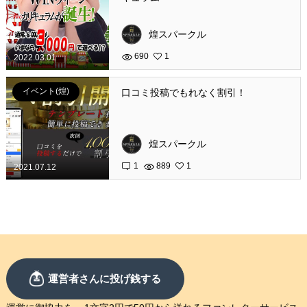
煌スパークル
690
1
2022.03.01
イベント(煌)
口コミ投稿でもれなく割引！
煌スパークル
1
889
1
2021.07.12